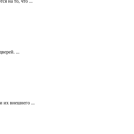
я на то, что ...
ерей. ...
 их внешнего ...