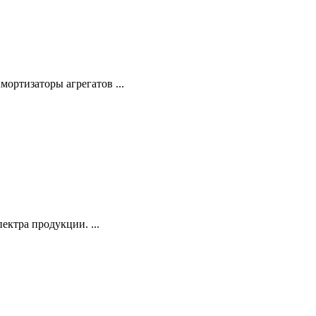
ортизаторы агрегатов ...
ктра продукции. ...