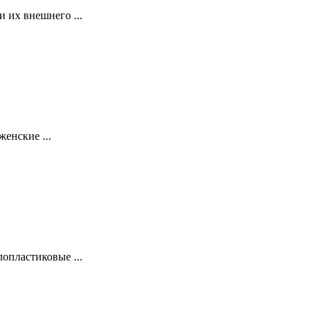
 их внешнего ...
енские ...
опластиковые ...