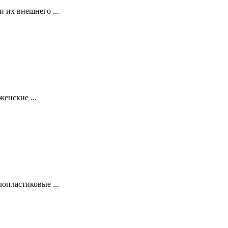
 их внешнего ...
енские ...
опластиковые ...