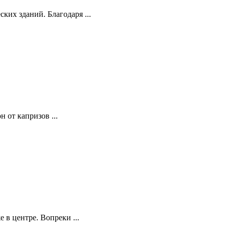
их зданий. Благодаря ...
 от капризов ...
в центре. Вопреки ...