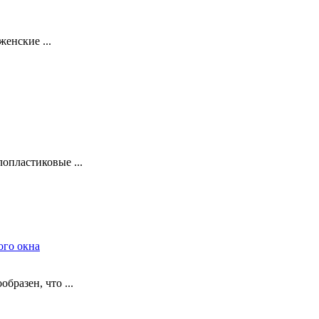
енские ...
опластиковые ...
ого окна
разен, что ...