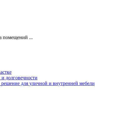
 помещений ...
астке
ы и долговечности
 решение для уличной и внутренней мебели