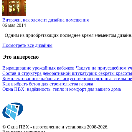
Витражи, как элемент дизайна помещения
06 мая 2014
Одним из приобретающих последнее время элементом дизайна
Посмотреть все дизайны
Это интересно
Выращивание урожайных кабачков Чаклун на приусадебном уч
Состав и структура декоративной штукатурки: секреты красот
Комплектованные наборы из искусственного ротанга: стильное
Как выбрать бетон для строительства гаража
Окна ПВХ: надёжность, тепло и комфорт для вашего дома
© Окна ПВХ - изготовление и установка 2008-2026.