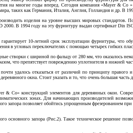
ятия на многие годы вперед. Сегодня компания «Mayer & Co 
мира, таких как Германия, Италия, Англия, Голландия и др. В 1
роизводить изделия на уровне высших мировых стандартов. По
00. В 1994 году на эту фурнитуру выдан сертификат Din ISO
гарантирует 10-летний срок эксплуатации фурнитуры, что об
ения в угловых переключателях с помощью четырех гибких плас
ые створки с шириной по фальцу от 280 мм, что оказалось нем
азом, что препятствует повреждению уплотнителя в нижней час
почти удалось отказаться от различий по принципу правого и
ля деревянного окна. Стоит указать и то, что очень большая ч
er & Co» конструкций элементов для деревянных окон. Совре
лиматических зонах. Для начинающих производителей возможно
кого запора позволяет обойтись упрощенным фрезерованием при 
го основного запора (Рис.2). Такое техническое решение позв