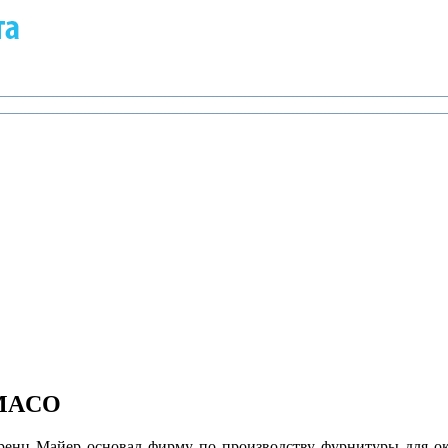
 MACO
ренц Майер основал фирму по производству фурнитуры для ок