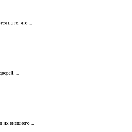
я на то, что ...
ерей. ...
 их внешнего ...