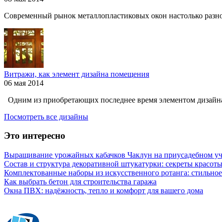
Современный рынок металлопластиковых окон настолько разнооб
Витражи, как элемент дизайна помещения
06 мая 2014
Одним из приобретающих последнее время элементом дизайна
Посмотреть все дизайны
Это интересно
Выращивание урожайных кабачков Чаклун на приусадебном уч
Состав и структура декоративной штукатурки: секреты красот
Комплектованные наборы из искусственного ротанга: стильное
Как выбрать бетон для строительства гаража
Окна ПВХ: надёжность, тепло и комфорт для вашего дома