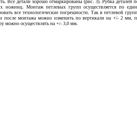
. Все детали хорошо отмаркированы (рис. 3). Рубка деталей п
ных ножниц.
Монтаж петлевых групп осуществляется по един
овать все технологические погрешности. Так в петлевой групп
и после монтажа можно изменить по вертикали на +/- 2 мм, п
у можно осуществлять на +/- 3,0 мм.