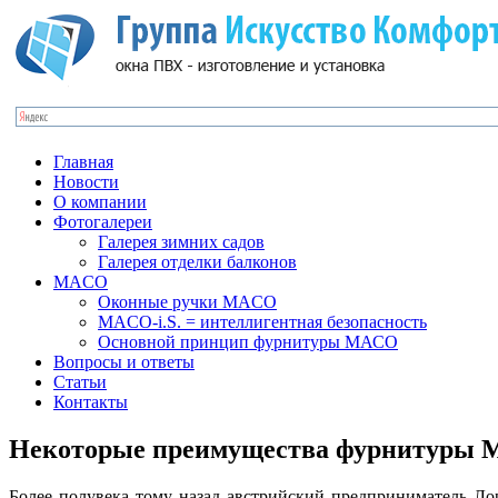
Главная
Новости
О компании
Фотогалереи
Галерея зимних садов
Галерея отделки балконов
MACO
Оконные ручки MACO
MACO-i.S. = интеллигентная безопасность
Основной принцип фурнитуры МАСО
Вопросы и ответы
Статьи
Контакты
Некоторые преимущества фурнитуры
Более полувека тому назад австрийский предприниматель Ло