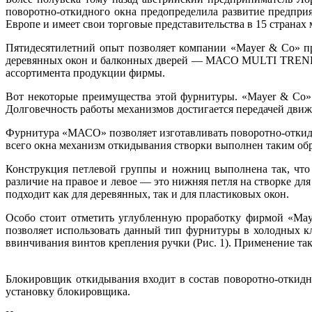
поворотно-откидного окна предопределила развитие предпри
Европе и имеет свои торговые представительства в 15 странах 
Пятидесятилетний опыт позволяет компании «Mayer & Co» п
деревянных окон и балконных дверей — МАСО MULTI TREND 20
ассортимента продукции фирмы.
Вот некоторые преимущества этой фурнитуры. «Mayer & Co» 
Долговечность работы механизмов достигается передачей движ
Фурнитура «МАСО» позволяет изготавливать поворотно-откидн
всего окна механизм откидывания створки выполнен таким обр
Конструкция петлевой группы и ножниц выполнена так, что 
различие на правое и левое — это нижняя петля на створке д
подходит как для деревянных, так и для пластиковых окон.
Особо стоит отметить углубленную проработку фирмой «May
позволяет использовать данный тип фурнитуры в холодных к
ввинчивания винтов крепления ручки (Рис. 1). Применение та
Блокировщик откидывания входит в состав поворотно-откидно
установку блокировщика.