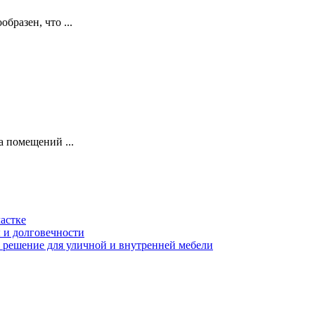
разен, что ...
 помещений ...
астке
ы и долговечности
 решение для уличной и внутренней мебели