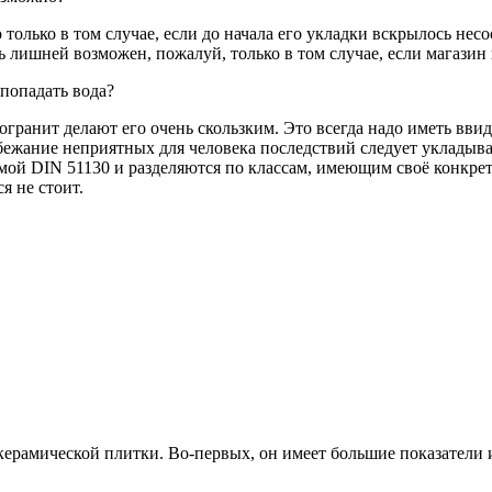
олько в том случае, если до начала его укладки вскрылось несоо
сь лишней возможен, пожалуй, только в том случае, если магазин
 попадать вода?
анит делают его очень скользким. Это всегда надо иметь ввид
 избежание неприятных для человека последствий следует уклады
ой DIN 51130 и разделяются по классам, имеющим своё конкрет
я не стоит.
ерамической плитки. Во-первых, он имеет большие показатели и