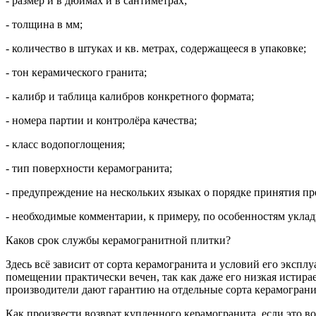
- размер и в дюймах и в сантиметрах;
- толщина в мм;
- количество в штуках и кв. метрах, содержащееся в упаковке;
- тон керамического гранита;
- калибр и таблица калибров конкретного формата;
- номера партии и контролёра качества;
- класс водопоглощения;
- тип поверхности керамогранита;
- предупреждение на нескольких языках о порядке принятия пре
- необходимые комментарии, к примеру, по особенностям укла
Каков срок службы керамогранитной плитки?
Здесь всё зависит от сорта керамогранита и условий его экс
помещении практически вечен, так как даже его низкая истира
производители дают гарантию на отдельные сорта керамогранита
Как произвести возврат купленного керамогранита, если это в