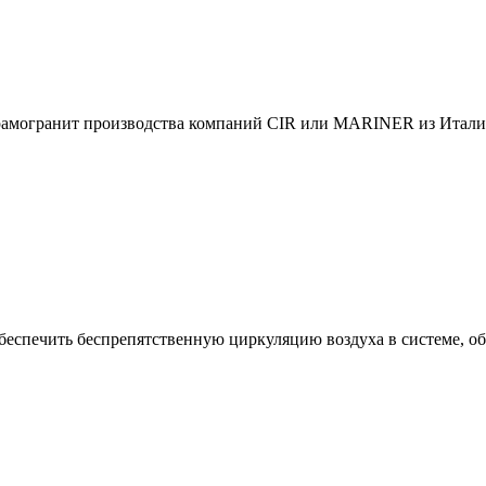
ерамогранит производства компаний CIR или MARINER из Италии
печить беспрепятственную циркуляцию воздуха в системе, обес