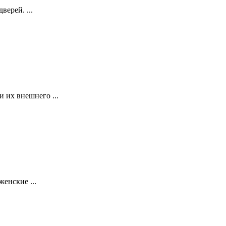
ерей. ...
 их внешнего ...
енские ...