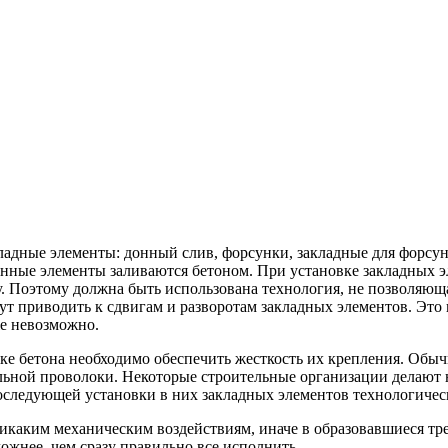
адные элементы: донный слив, форсунки, закладные для форсунок
енные элементы заливаются бетоном. При установке закладных э
 Поэтому должна быть использована технология, не позволяющая
т приводить к сдвигам и разворотам закладных элементов. Это 
же невозможно.
е бетона необходимо обеспечить жесткость их крепления. Обыч
льной проволоки. Некоторые строительные организации делают 
следующей установки в них закладных элементов технологическ
икаким механическим воздействиям, иначе в образовавшиеся тре
ожнее, чем сразу правильно все исполнить.