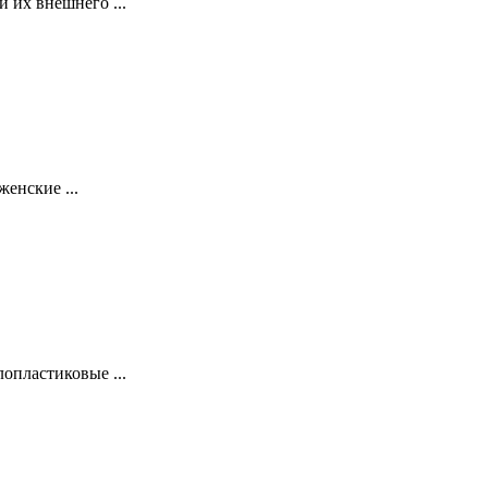
 их внешнего ...
енские ...
опластиковые ...