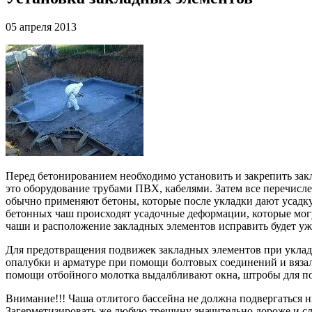
05 апреля 2013
Перед бетонированием необходимо установить и закрепить закл
это оборудование трубами ПВХ, кабелями. Затем все перечисл
обычно применяют бетоны, которые после укладки дают усадку.
бетонных чаш происходят усадочные деформации, которые могу
чаши и расположение закладных элементов исправить будет у
Для предотвращения подвижек закладных элементов при укладк
опалубки и арматуре при помощи болтовых соединений и вяза
помощи отбойного молотка выдалбливают окна, штробы для по
Внимание!!! Чаша отлитого бассейна не должна подвергаться н
Загерметизировать же любую трещину значительно дороже и сл