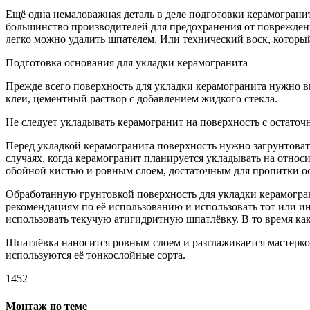
Ещё одна немаловажная деталь в деле подготовки керамогранит
большинство производителей для предохранения от повреждени
легко можно удалить шпателем. Или технический воск, котор
Подготовка основания для укладки керамогранита
Прежде всего поверхность для укладки керамогранита нужно вы
клеи, цементный раствор с добавлением жидкого стекла.
Не следует укладывать керамогранит на поверхность с остато
Перед укладкой керамогранита поверхность нужно загрунтовать
случаях, когда керамогранит планируется укладывать на относ
обойной кистью и ровным слоем, достаточным для пропитки о
Обработанную грунтовкой поверхность для укладки керамогра
рекомендациям по её использованию и использовать тот или и
использовать текучую атигидритную шпатлёвку. В то время ка
Шпатлёвка наносится ровным слоем и разглаживается мастерко
используются её тонкослойные сорта.
1452
Монтаж по теме