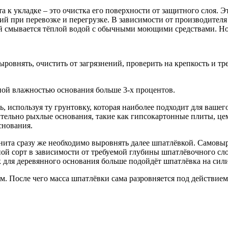
а к укладке – это очистка его поверхности от защитного слоя. 
й при перевозке и перегрузке. В зависимости от производителя
ый смывается тёплой водой с обычными моющими средствами. Но 
ровнять, очистить от загрязнений, проверить на крепкость и т
чной влажностью основания больше 3-х процентов.
, используя ту грунтовку, которая наиболее подходит для вашег
ительно рыхлые основания, такие как гипсокартонные плиты, це
снования.
нита сразу же необходимо выровнять далее шпатлёвкой. Самовы
ной сорт в зависимости от требуемой глубины шпатлёвочного с
к для деревянного основания больше подойдёт шпатлёвка на сил
м. После чего масса шпатлёвки сама разровняется под действие