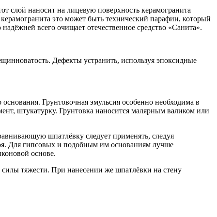
Этот слой наносит на лицевую поверхность керамогранита
 керамогранита это может быть технический парафин, который
надёжней всего очищает отечественное средство «Санита».
рещинноватость. Дефекты устранить, используя эпоксидные
о основания. Грунтовочная эмульсия особенно необходима в
мент, штукатурку. Грунтовка наносится малярным валиком или
равнивающую шпатлёвку следует применять, следуя
лоя. Для гипсовых и подобным им основаниям лучше
иконовой основе.
м силы тяжести. При нанесении же шпатлёвки на стену