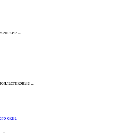
енские ...
опластиковые ...
ого окна