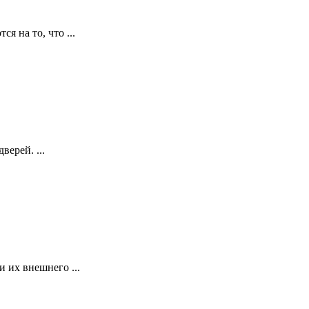
я на то, что ...
ерей. ...
 их внешнего ...