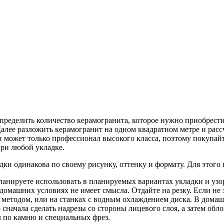
пределить количество керамогранита, которое нужно приобрести
Далее разложить керамогранит на одном квадратном метре и рас
и может только профессионал высокого класса, поэтому покупайт
при любой укладке.
ладки одинакова по своему рисунку, оттенку и формату. Для этог
ланируете использовать в планируемых вариантах укладки и узо
домашних условиях не имеет смысла. Отдайте на резку. Если не з
методом, или на станках с водным охлаждением диска. В домаш
сначала сделать надрезы со стороны лицевого слоя, а затем обло
 по камню и специальных фрез.