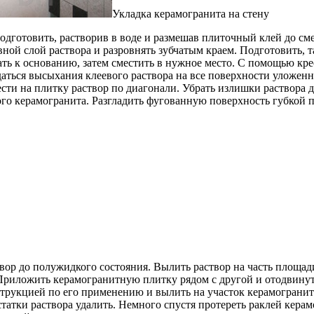
Укладка керамогранита на стену
одготовить, растворив в воде и размешав плиточный клей до см
ной слой раствора и разровнять зубчатым краем. Подготовить, т
ь к основанию, затем сместить в нужное место. С помощью кре
аться высыхания клеевого раствора на все поверхности уложенн
ести на плитку раствор по диагонали. Убрать излишки раствора
о керамогранита. Разгладить фугованную поверхность губкой по
вор до полужидкого состояния. Вылить раствор на часть площад
 Приложить керамогранитную плитку рядом с другой и отодвинуть
струкцией по его применению и вылить на участок керамогранита
статки раствора удалить. Немного спустя протереть раклей кера