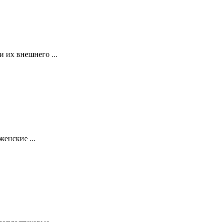
 их внешнего ...
енские ...